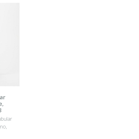
GENOVÉ
TU FARMACIA
ar
e,
3
bular
no,