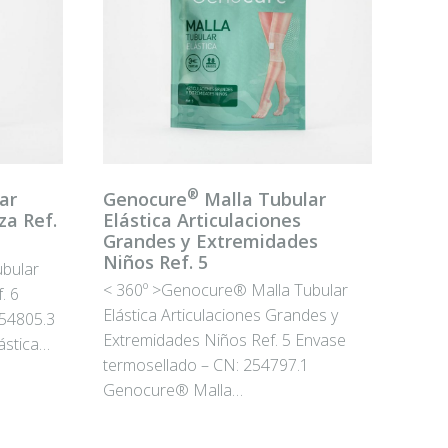
®
ar
Genocure
Malla Tubular
za Ref.
Elástica Articulaciones
Grandes y Extremidades
Niños Ref. 5
bular
< 360º >Genocure® Malla Tubular
. 6
Elástica Articulaciones Grandes y
254805.3
Extremidades Niños Ref. 5 Envase
ástica…
termosellado – CN: 254797.1
Genocure® Malla…