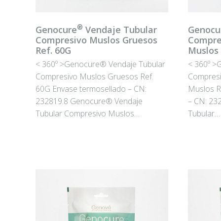
®
Genocure
Vendaje Tubular
Genocu
Compresivo Muslos Gruesos
Compres
Ref. 60G
Muslos 
< 360º >Genocure® Vendaje Tubular
< 360º >
Compresivo Muslos Gruesos Ref.
Compresi
60G Envase termosellado – CN:
Muslos R
232819.8 Genocure® Vendaje
– CN: 23
Tubular Compresivo Muslos…
Tubular…