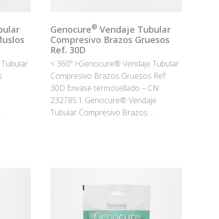
®
ular
Genocure
Vendaje Tubular
Muslos
Compresivo Brazos Gruesos
Ref. 30D
 Tubular
< 360º >Genocure® Vendaje Tubular
s
Compresivo Brazos Gruesos Ref.
30D Envase termosellado – CN:
232785.1 Genocure® Vendaje
r…
Tubular Compresivo Brazos…