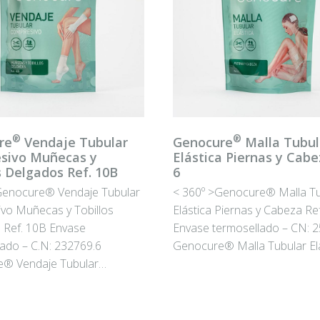
®
®
re
Vendaje Tubular
Genocure
Malla Tubul
sivo Muñecas y
Elástica Piernas y Cabe
s Delgados Ref. 10B
6
Genocure® Vendaje Tubular
< 360º >Genocure® Malla Tu
vo Muñecas y Tobillos
Elástica Piernas y Cabeza Ref
 Ref. 10B Envase
Envase termosellado – CN: 
lado – C.N: 232769.6
Genocure® Malla Tubular El
® Vendaje Tubular…