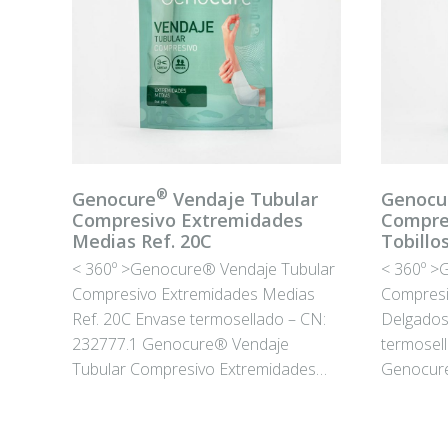
®
Genocure
Vendaje Tubular
Genocu
Compresivo Extremidades
Compre
Medias Ref. 20C
Tobillo
< 360º >Genocure® Vendaje Tubular
< 360º >
Compresivo Extremidades Medias
Compresi
Ref. 20C Envase termosellado – CN:
Delgados
232777.1 Genocure® Vendaje
termosel
Tubular Compresivo Extremidades…
Genocure