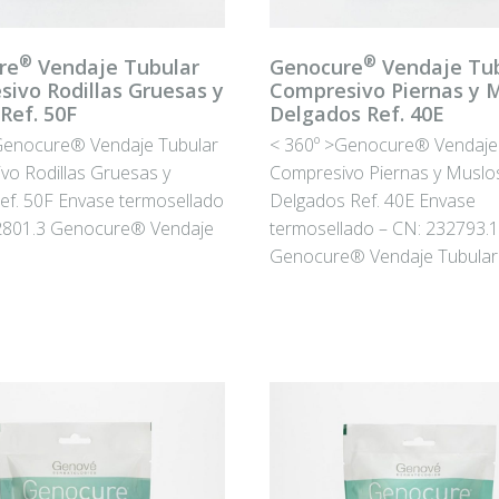
®
®
re
Vendaje Tubular
Genocure
Vendaje Tub
ivo Rodillas Gruesas y
Compresivo Piernas y 
Ref. 50F
Delgados Ref. 40E
Genocure® Vendaje Tubular
< 360º >Genocure® Vendaje
vo Rodillas Gruesas y
Compresivo Piernas y Muslo
ef. 50F Envase termosellado
Delgados Ref. 40E Envase
2801.3 Genocure® Vendaje
termosellado – CN: 232793.1
Genocure® Vendaje Tubula