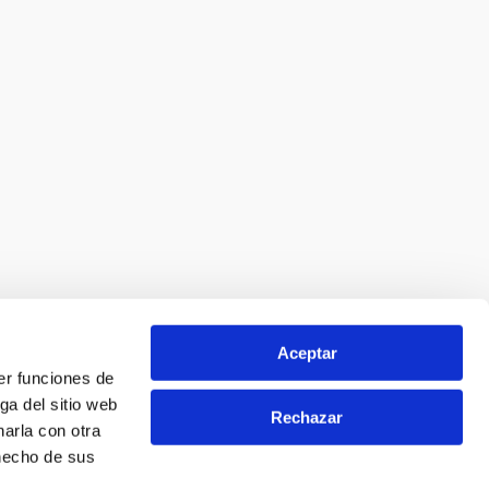
GENOVÉ
TU FARMACIA
Aceptar
er funciones de
ga del sitio web
Rechazar
arla con otra
 hecho de sus