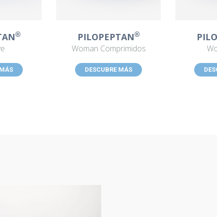
®
®
TAN
PILOPEPTAN
PIL
ve
Woman Comprimidos
Wo
 MÁS
DESCUBRE MÁS
DES