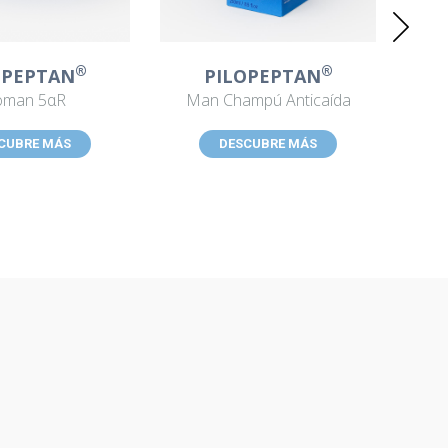
®
®
OPEPTAN
PILOPEPTAN
man 5αR
Man Champú Anticaída
Wom
CUBRE MÁS
DESCUBRE MÁS