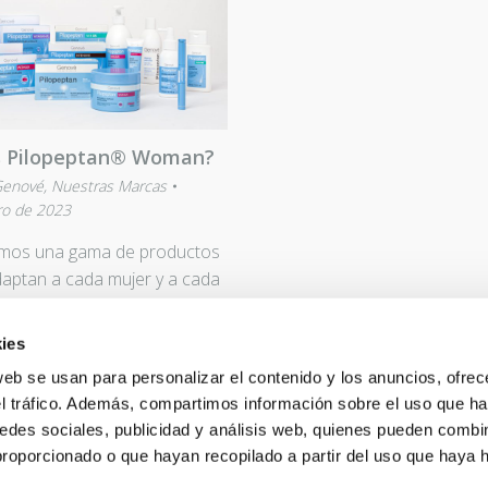
s Pilopeptan® Woman?
Genové
,
Nuestras Marcas
ro de 2023
mos una gama de productos
aptan a cada mujer y a cada
ara abordar los distintos
ies
web se usan para personalizar el contenido y los anuncios, ofrec
ÁS
el tráfico. Además, compartimos información sobre el uso que ha
edes sociales, publicidad y análisis web, quienes pueden combin
proporcionado o que hayan recopilado a partir del uso que haya