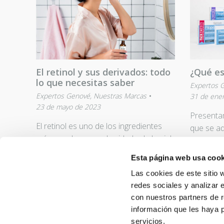
El retinol y sus derivados: todo
¿Qué e
lo que necesitas saber
Expertos 
Expertos Genové
,
Nuestras Marcas
31 de ene
23 de mayo de 2023
Presenta
El retinol es uno de los ingredientes
que se ad
más populares en el cuidado de la piel,
momento p
pero ¿sabes qué es exactamente…
tipos…
Esta página web usa cook
Las cookies de este sitio 
LEER MÁS
LEER M
redes sociales y analizar 
con nuestros partners de r
información que les haya 
servicios.