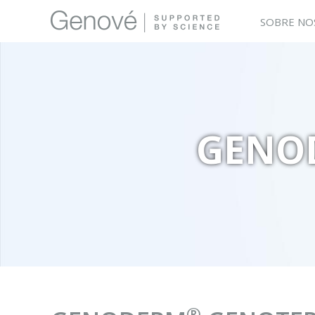
SOBRE NO
GENO
®