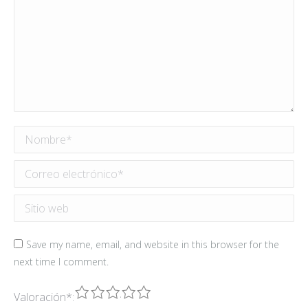
Nombre *
Correo electrónico *
Sitio web
Save my name, email, and website in this browser for the
next time I comment.
1
2
3
4
5
Valoración
*
: