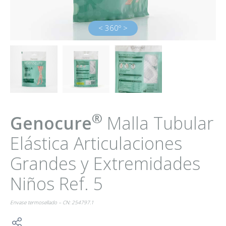
< 360º >
®
Genocure
Malla Tubular
Elástica Articulaciones
Grandes y Extremidades
Niños Ref. 5
Envase termosellado – CN: 254797.1