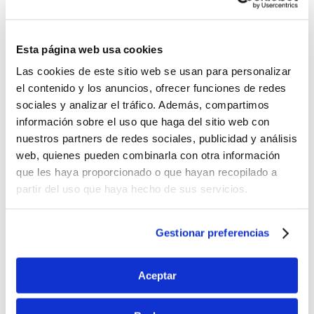
Esta página web usa cookies
Las cookies de este sitio web se usan para personalizar
el contenido y los anuncios, ofrecer funciones de redes
sociales y analizar el tráfico. Además, compartimos
información sobre el uso que haga del sitio web con
nuestros partners de redes sociales, publicidad y análisis
100% RENOVABLE
web, quienes pueden combinarla con otra información
que les haya proporcionado o que hayan recopilado a
La fábrica de Laboratorio Genové cuenta con instalación
partir del uso que haya hecho de sus servicios.
de
placas fotovoltaicas
, utiliza energía de fuentes
renovables y su
electricidad consumida es 100%
renovable
.
Gestionar preferencias
Aceptar