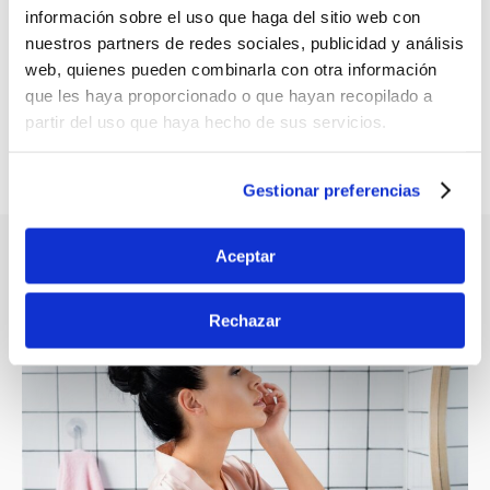
®
PILOPEPTAN
información sobre el uso que haga del sitio web con
Woman Proteokel
nuestros partners de redes sociales, publicidad y análisis
web, quienes pueden combinarla con otra información
DESCUBRE MÁS
que les haya proporcionado o que hayan recopilado a
partir del uso que haya hecho de sus servicios.
Gestionar preferencias
Aceptar
ARTÍCULOS RELACIONADOS
Rechazar