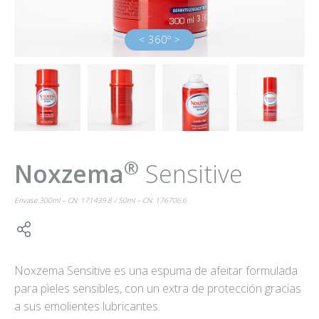
< 360º >
®
Noxzema
Sensitive
Envase 300ml – CN: 171439.8 / 50ml – CN: 176706.6
Noxzema Sensitive es una espuma de afeitar formulada
para pìeles sensibles, con un extra de protección gracias
a sus emolientes lubricantes.