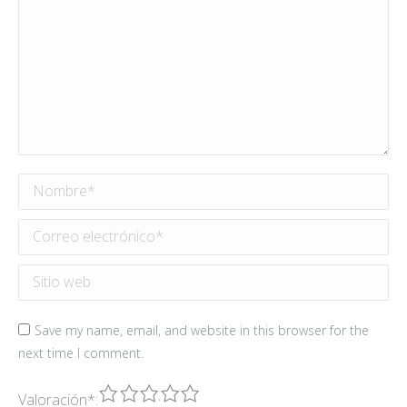
Nombre *
Correo electrónico *
Sitio web
Save my name, email, and website in this browser for the
next time I comment.
1
2
3
4
5
Valoración
*
: