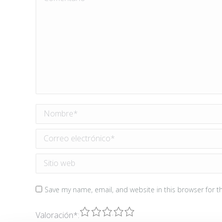
Nombre *
Correo electrónico *
Sitio web
Save my name, email, and website in this browser for t
1
2
3
4
5
Valoración
*
: