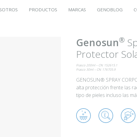
SOTROS
PRODUCTOS
MARCAS
GENOBLOG
C
®
Genosun
Sp
Protector Sol
Frasco 200ml – CN: 152615.1
Frasco 30ml – CN: 176705.9
GENOSUN® SPRAY CORPORA
alta protección frente las 
tipo de pieles incluso las m