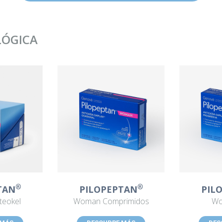
LÓGICA
®
®
TAN
PILOPEPTAN
PIL
eokel
Woman Comprimidos
Wo