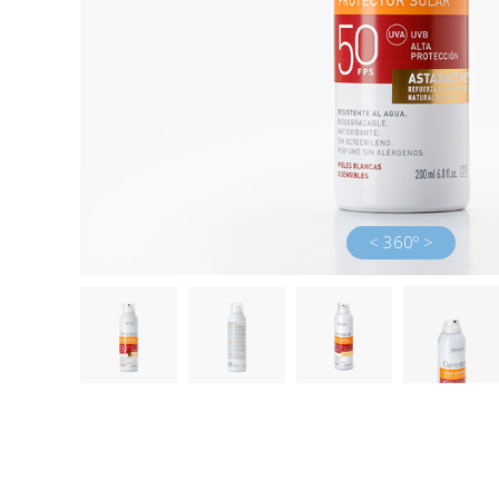
< 360º >