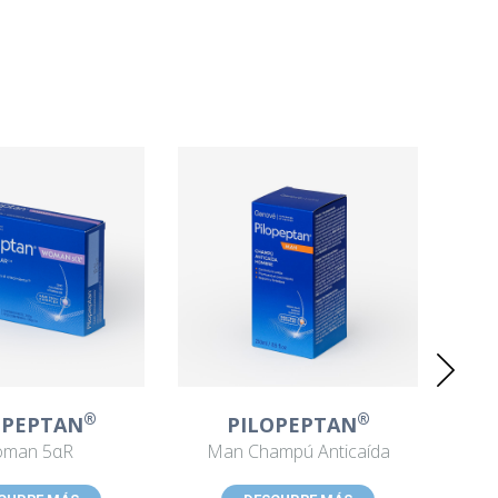
®
®
OPEPTAN
PILOPEPTAN
man 5αR
Man Champú Anticaída
Wom