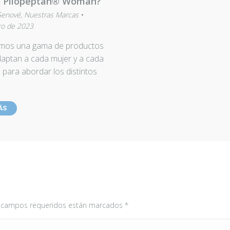
s Pilopeptan® Woman?
Genové
,
Nuestras Marcas
ro de 2023
mos una gama de productos
aptan a cada mujer y a cada
ara abordar los distintos
ÁS
Los campos requeridos están marcados
*