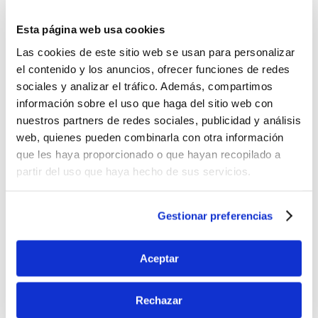
< 360º >Noxzema® Classic Envase 300ml – CN:
341396.1 / 50ml – CN: 320754.6 Noxzema Classic es una
Esta página web usa cookies
espuma de afeitar para pieles normales. Evita…
Las cookies de este sitio web se usan para personalizar
el contenido y los anuncios, ofrecer funciones de redes
sociales y analizar el tráfico. Además, compartimos
información sobre el uso que haga del sitio web con
nuestros partners de redes sociales, publicidad y análisis
web, quienes pueden combinarla con otra información
que les haya proporcionado o que hayan recopilado a
partir del uso que haya hecho de sus servicios.
Gestionar preferencias
Aceptar
Rechazar