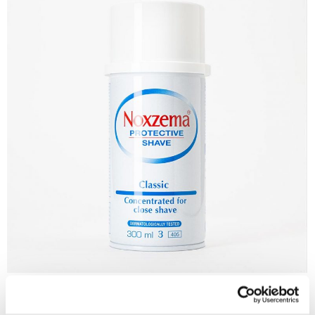
®
Noxzema
Classic