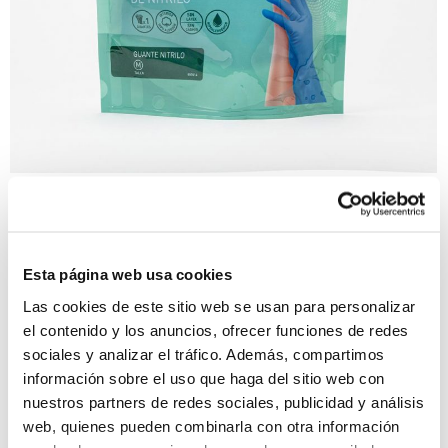
®
Genocure
Guantes Dermatológicos Nitrilo
< 360º >Genocure® Guantes Dermatológicos Nitrilo C.N.
208835.1 (Talla S) C.N. 208843.6 (Talla M) C.N. 208850.4
Esta página web usa cookies
(Talla L) C.N. 334953.6…
Las cookies de este sitio web se usan para personalizar
el contenido y los anuncios, ofrecer funciones de redes
sociales y analizar el tráfico. Además, compartimos
información sobre el uso que haga del sitio web con
nuestros partners de redes sociales, publicidad y análisis
web, quienes pueden combinarla con otra información