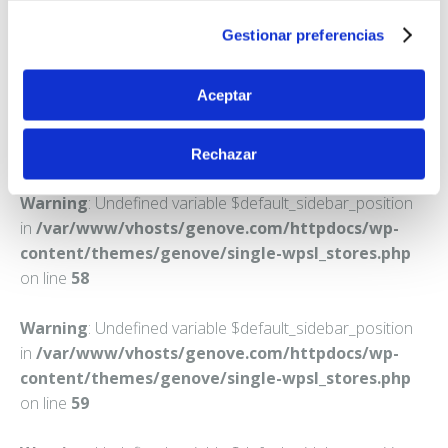
BARCELONA
Gestionar preferencias
Teléfono:
932044677
Aceptar
Rechazar
Warning
: Undefined variable $default_sidebar_position
in
/var/www/vhosts/genove.com/httpdocs/wp-
content/themes/genove/single-wpsl_stores.php
on line
58
Warning
: Undefined variable $default_sidebar_position
in
/var/www/vhosts/genove.com/httpdocs/wp-
content/themes/genove/single-wpsl_stores.php
on line
59