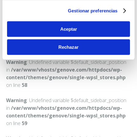
BARCELONA
Gestionar preferencias
Teléfono:
934368842
Aceptar
Rechazar
Warning
: Undefined variable $default_sidebar_position
in
/var/www/vhosts/genove.com/httpdocs/wp-
content/themes/genove/single-wpsl_stores.php
on line
58
Warning
: Undefined variable $default_sidebar_position
in
/var/www/vhosts/genove.com/httpdocs/wp-
content/themes/genove/single-wpsl_stores.php
on line
59