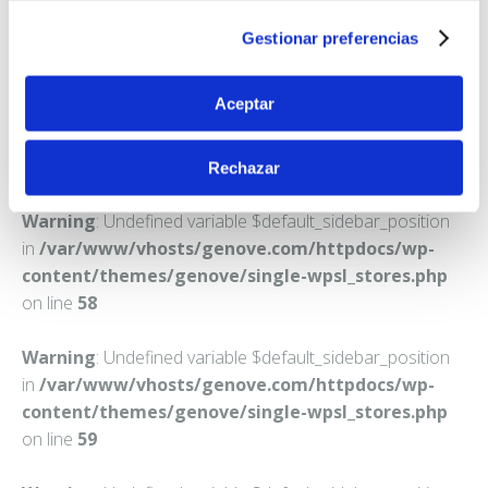
TARRAGONA
Gestionar preferencias
Teléfono:
977290101
Aceptar
Rechazar
Warning
: Undefined variable $default_sidebar_position
in
/var/www/vhosts/genove.com/httpdocs/wp-
content/themes/genove/single-wpsl_stores.php
on line
58
Warning
: Undefined variable $default_sidebar_position
in
/var/www/vhosts/genove.com/httpdocs/wp-
content/themes/genove/single-wpsl_stores.php
on line
59