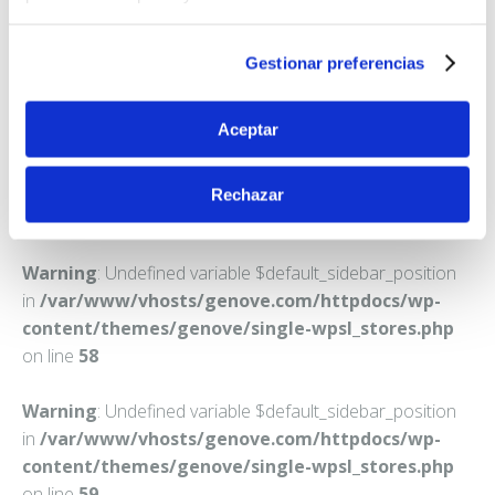
FARMACIA VAZQUEZ ALBENTOSA, ENCARNACION
C. FILET DE FORA, 86
ELX
Gestionar preferencias
Teléfono:
965452374
Aceptar
Rechazar
Warning
: Undefined variable $default_sidebar_position
in
/var/www/vhosts/genove.com/httpdocs/wp-
content/themes/genove/single-wpsl_stores.php
on line
58
Warning
: Undefined variable $default_sidebar_position
in
/var/www/vhosts/genove.com/httpdocs/wp-
content/themes/genove/single-wpsl_stores.php
on line
59