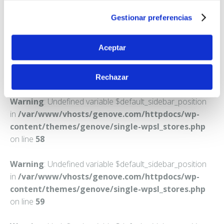
VINAROS
Gestionar preferencias
Teléfono:
964452231
Aceptar
Rechazar
Warning
: Undefined variable $default_sidebar_position
in
/var/www/vhosts/genove.com/httpdocs/wp-
content/themes/genove/single-wpsl_stores.php
on line
58
Warning
: Undefined variable $default_sidebar_position
in
/var/www/vhosts/genove.com/httpdocs/wp-
content/themes/genove/single-wpsl_stores.php
on line
59