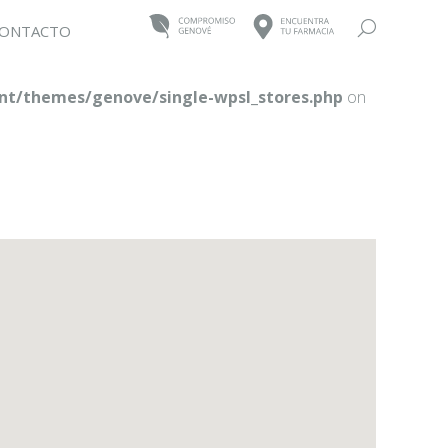
Buscar:
ONTACTO
t/themes/genove/single-wpsl_stores.php
on