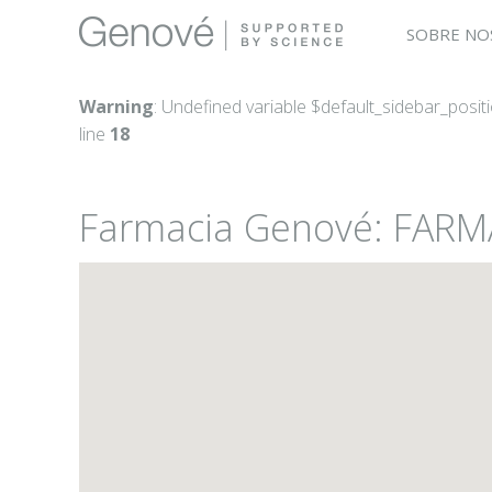
SOBRE NO
Warning
: Undefined variable $default_sidebar_posit
line
18
Farmacia Genové: FARM