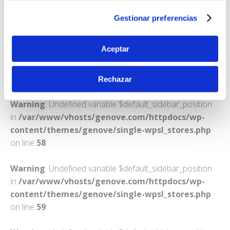
SAN SEBASTIAN
Gestionar preferencias
Teléfono:
943286782
Aceptar
Rechazar
Warning
: Undefined variable $default_sidebar_position
in
/var/www/vhosts/genove.com/httpdocs/wp-
content/themes/genove/single-wpsl_stores.php
on line
58
Warning
: Undefined variable $default_sidebar_position
in
/var/www/vhosts/genove.com/httpdocs/wp-
content/themes/genove/single-wpsl_stores.php
on line
59