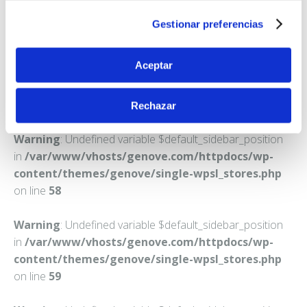
TARAZONA
Gestionar preferencias
Teléfono:
976642685
Aceptar
Rechazar
Warning
: Undefined variable $default_sidebar_position
in
/var/www/vhosts/genove.com/httpdocs/wp-
content/themes/genove/single-wpsl_stores.php
on line
58
Warning
: Undefined variable $default_sidebar_position
in
/var/www/vhosts/genove.com/httpdocs/wp-
content/themes/genove/single-wpsl_stores.php
on line
59