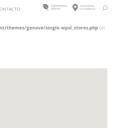
Buscar:
ONTACTO
t/themes/genove/single-wpsl_stores.php
on