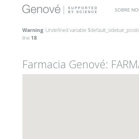
SOBRE NO
Warning
: Undefined variable $default_sidebar_posit
line
18
Farmacia Genové: FARMA