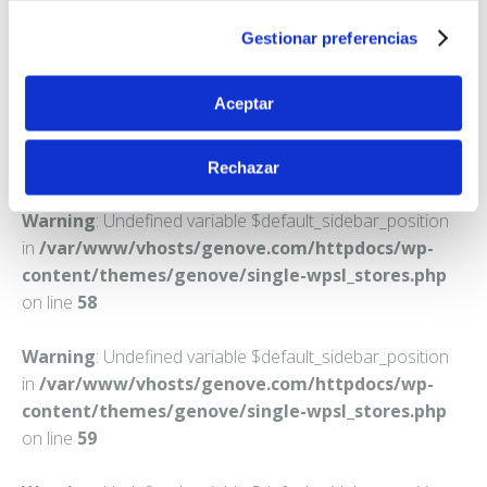
MADRID
Gestionar preferencias
Teléfono:
913043609
Aceptar
Rechazar
Warning
: Undefined variable $default_sidebar_position
in
/var/www/vhosts/genove.com/httpdocs/wp-
content/themes/genove/single-wpsl_stores.php
on line
58
Warning
: Undefined variable $default_sidebar_position
in
/var/www/vhosts/genove.com/httpdocs/wp-
content/themes/genove/single-wpsl_stores.php
on line
59