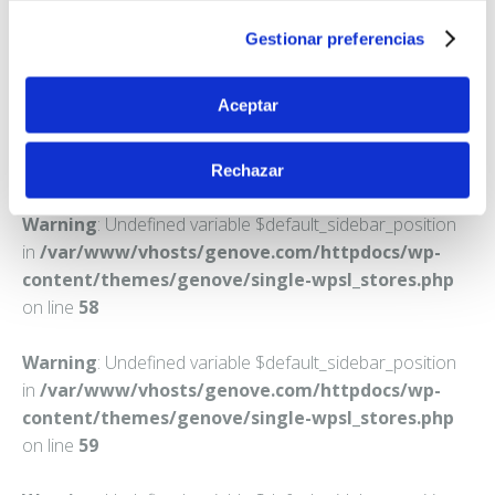
GRANADA
Gestionar preferencias
Teléfono:
958272028
Aceptar
Rechazar
Warning
: Undefined variable $default_sidebar_position
in
/var/www/vhosts/genove.com/httpdocs/wp-
content/themes/genove/single-wpsl_stores.php
on line
58
Warning
: Undefined variable $default_sidebar_position
in
/var/www/vhosts/genove.com/httpdocs/wp-
content/themes/genove/single-wpsl_stores.php
on line
59