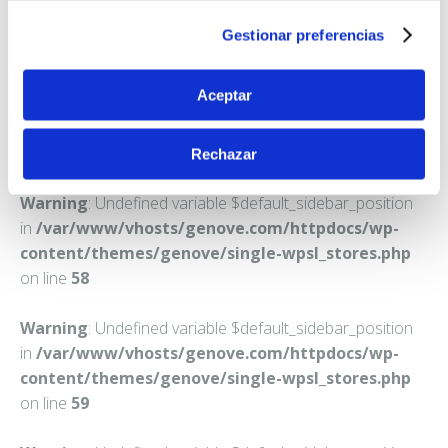
TEJEDA
Gestionar preferencias
Teléfono:
928666072
Aceptar
Rechazar
Warning
: Undefined variable $default_sidebar_position
in
/var/www/vhosts/genove.com/httpdocs/wp-
content/themes/genove/single-wpsl_stores.php
on line
58
Warning
: Undefined variable $default_sidebar_position
in
/var/www/vhosts/genove.com/httpdocs/wp-
content/themes/genove/single-wpsl_stores.php
on line
59