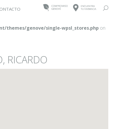
Buscar:
ONTACTO
t/themes/genove/single-wpsl_stores.php
on
O, RICARDO