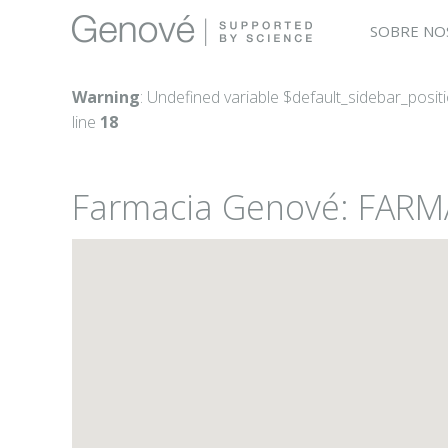
SOBRE NO
Warning
: Undefined variable $default_sidebar_posit
line
18
Farmacia Genové: FAR