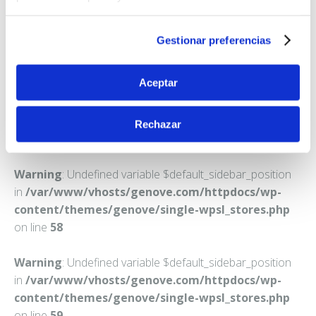
FARMACIA SEDRAOUI RGUIAA, BASMA MOBARAKA
C. TAQUIGRAF GARRIGA, 63
BARCELONA
Gestionar preferencias
Teléfono:
934307643
Aceptar
Rechazar
Warning
: Undefined variable $default_sidebar_position
in
/var/www/vhosts/genove.com/httpdocs/wp-
content/themes/genove/single-wpsl_stores.php
on line
58
Warning
: Undefined variable $default_sidebar_position
in
/var/www/vhosts/genove.com/httpdocs/wp-
content/themes/genove/single-wpsl_stores.php
on line
59