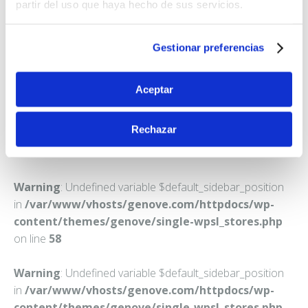
FARMACIA SANTOS-SANTORUM SALGADO, CARLOS
partir del uso que haya hecho de sus servicios.
MARIA
C. PONTE ARNELAS, 1
Gestionar preferencias
VILANOVA DE AROUSA
Teléfono:
986524066
Aceptar
Rechazar
Warning
: Undefined variable $default_sidebar_position
in
/var/www/vhosts/genove.com/httpdocs/wp-
content/themes/genove/single-wpsl_stores.php
on line
58
Warning
: Undefined variable $default_sidebar_position
in
/var/www/vhosts/genove.com/httpdocs/wp-
content/themes/genove/single-wpsl_stores.php