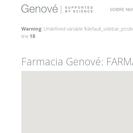
SOBRE NO
Warning
: Undefined variable $default_sidebar_posit
line
18
Farmacia Genové: FAR