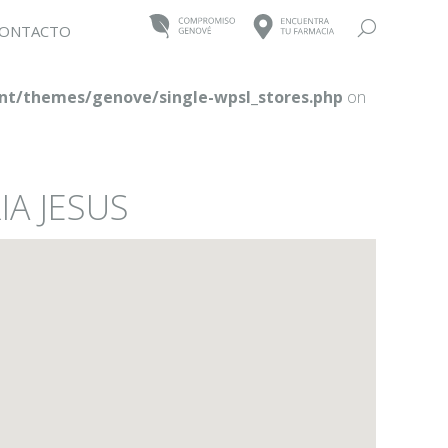
Buscar:
ONTACTO
t/themes/genove/single-wpsl_stores.php
on
IA JESUS