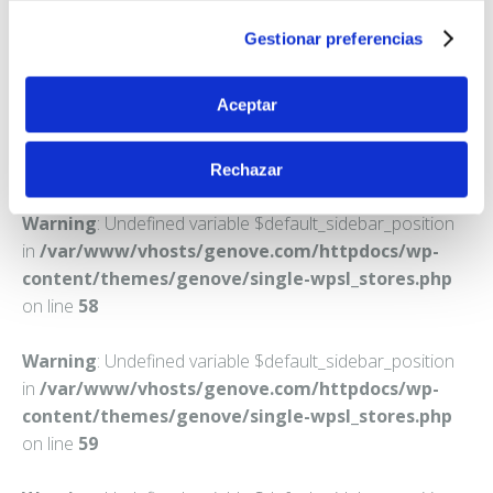
LUMBRALES
Gestionar preferencias
Teléfono:
923512126
Aceptar
Rechazar
Warning
: Undefined variable $default_sidebar_position
in
/var/www/vhosts/genove.com/httpdocs/wp-
content/themes/genove/single-wpsl_stores.php
on line
58
Warning
: Undefined variable $default_sidebar_position
in
/var/www/vhosts/genove.com/httpdocs/wp-
content/themes/genove/single-wpsl_stores.php
on line
59