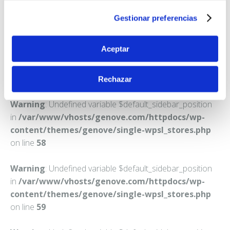
MURCIA
Gestionar preferencias
Teléfono:
968258523
Aceptar
Rechazar
Warning
: Undefined variable $default_sidebar_position
in
/var/www/vhosts/genove.com/httpdocs/wp-
content/themes/genove/single-wpsl_stores.php
on line
58
Warning
: Undefined variable $default_sidebar_position
in
/var/www/vhosts/genove.com/httpdocs/wp-
content/themes/genove/single-wpsl_stores.php
on line
59