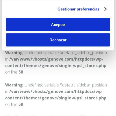
JEREZ DEL MARQUESADO
Gestionar preferencias
Teléfono:
958672104
Aceptar
Rechazar
Warning
: Undefined variable $default_sidebar_position
in
/var/www/vhosts/genove.com/httpdocs/wp-
content/themes/genove/single-wpsl_stores.php
on line
58
Warning
: Undefined variable $default_sidebar_position
in
/var/www/vhosts/genove.com/httpdocs/wp-
content/themes/genove/single-wpsl_stores.php
on line
59