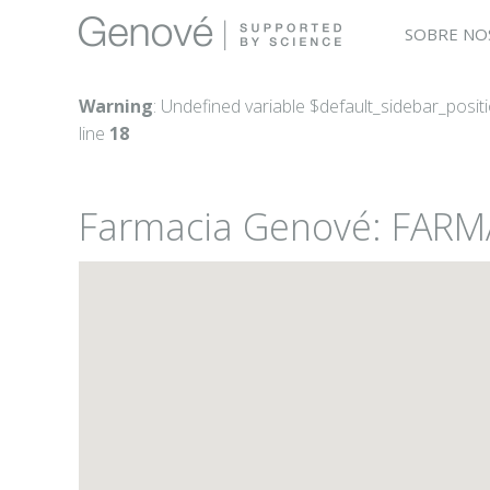
SOBRE NO
Warning
: Undefined variable $default_sidebar_posit
line
18
Farmacia Genové: FAR