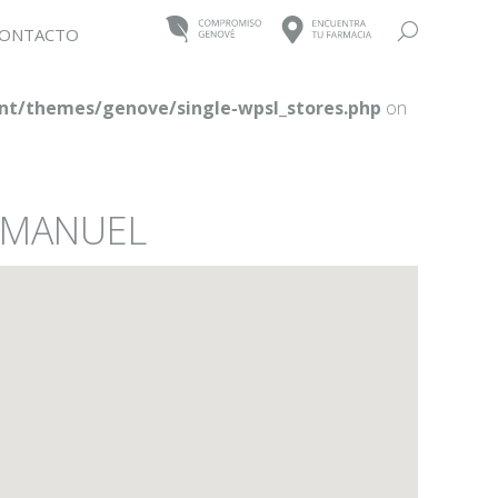
Buscar:
ONTACTO
t/themes/genove/single-wpsl_stores.php
on
N MANUEL