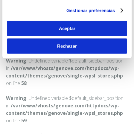
GIJON
Gestionar preferencias
Teléfono:
985341213
Aceptar
Rechazar
Warning
: Undefined variable $default_sidebar_position
in
/var/www/vhosts/genove.com/httpdocs/wp-
content/themes/genove/single-wpsl_stores.php
on line
58
Warning
: Undefined variable $default_sidebar_position
in
/var/www/vhosts/genove.com/httpdocs/wp-
content/themes/genove/single-wpsl_stores.php
on line
59