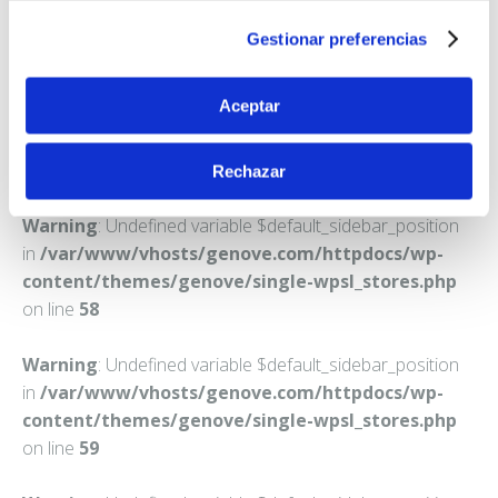
VIGO
Gestionar preferencias
Teléfono:
986372727
Aceptar
Rechazar
Warning
: Undefined variable $default_sidebar_position
in
/var/www/vhosts/genove.com/httpdocs/wp-
content/themes/genove/single-wpsl_stores.php
on line
58
Warning
: Undefined variable $default_sidebar_position
in
/var/www/vhosts/genove.com/httpdocs/wp-
content/themes/genove/single-wpsl_stores.php
on line
59