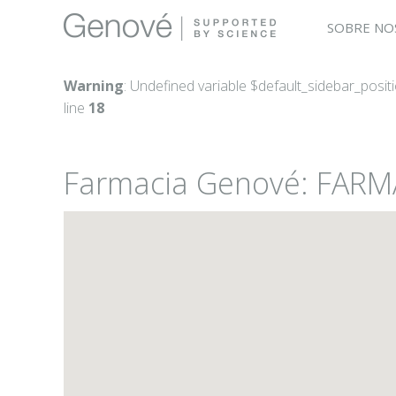
SOBRE NO
Warning
: Undefined variable $default_sidebar_posit
line
18
Farmacia Genové: FARM