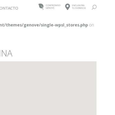
Buscar:
ONTACTO
t/themes/genove/single-wpsl_stores.php
on
INA