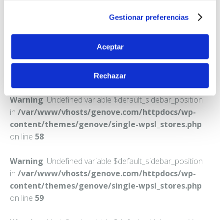
MADRID
Gestionar preferencias
Teléfono:
917788548
Aceptar
Rechazar
Warning
: Undefined variable $default_sidebar_position
in
/var/www/vhosts/genove.com/httpdocs/wp-
content/themes/genove/single-wpsl_stores.php
on line
58
Warning
: Undefined variable $default_sidebar_position
in
/var/www/vhosts/genove.com/httpdocs/wp-
content/themes/genove/single-wpsl_stores.php
on line
59