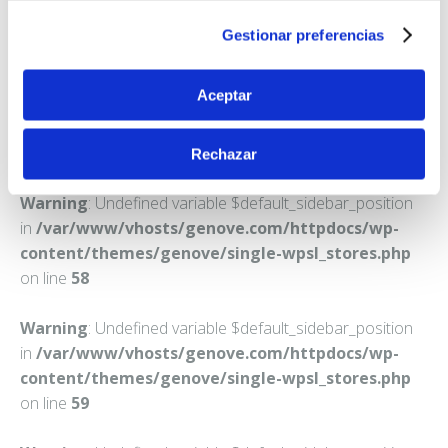
GUADIX
Gestionar preferencias
Teléfono:
958660175
Aceptar
Rechazar
Warning
: Undefined variable $default_sidebar_position
in
/var/www/vhosts/genove.com/httpdocs/wp-
content/themes/genove/single-wpsl_stores.php
on line
58
Warning
: Undefined variable $default_sidebar_position
in
/var/www/vhosts/genove.com/httpdocs/wp-
content/themes/genove/single-wpsl_stores.php
on line
59