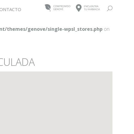
Buscar:
ONTACTO
t/themes/genove/single-wpsl_stores.php
on
ACULADA