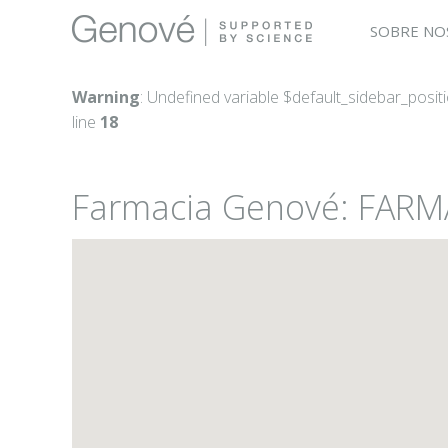
SOBRE NO
Warning
: Undefined variable $default_sidebar_posit
line
18
Farmacia Genové: FAR