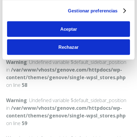
CORELLA
Gestionar preferencias
Teléfono:
948780017
Aceptar
Rechazar
Warning
: Undefined variable $default_sidebar_position
in
/var/www/vhosts/genove.com/httpdocs/wp-
content/themes/genove/single-wpsl_stores.php
on line
58
Warning
: Undefined variable $default_sidebar_position
in
/var/www/vhosts/genove.com/httpdocs/wp-
content/themes/genove/single-wpsl_stores.php
on line
59