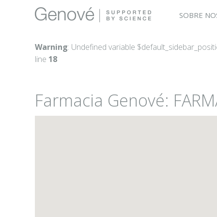
SOBRE NO
Warning
: Undefined variable $default_sidebar_posit
line
18
Farmacia Genové: FARM