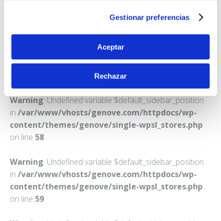
ESPARREGUERA
Gestionar preferencias
Teléfono:
937709996
Aceptar
Rechazar
Warning
: Undefined variable $default_sidebar_position
in
/var/www/vhosts/genove.com/httpdocs/wp-
content/themes/genove/single-wpsl_stores.php
on line
58
Warning
: Undefined variable $default_sidebar_position
in
/var/www/vhosts/genove.com/httpdocs/wp-
content/themes/genove/single-wpsl_stores.php
on line
59