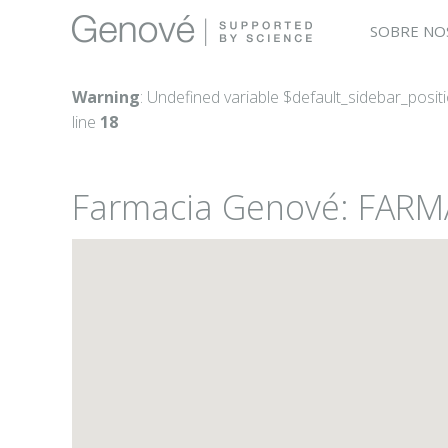
SOBRE NO
Warning
: Undefined variable $default_sidebar_posit
line
18
Farmacia Genové: FA