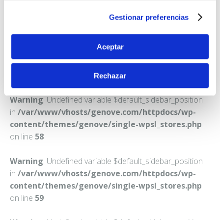
MADRID
Gestionar preferencias
Teléfono:
914318706
Aceptar
Rechazar
Warning
: Undefined variable $default_sidebar_position
in
/var/www/vhosts/genove.com/httpdocs/wp-
content/themes/genove/single-wpsl_stores.php
on line
58
Warning
: Undefined variable $default_sidebar_position
in
/var/www/vhosts/genove.com/httpdocs/wp-
content/themes/genove/single-wpsl_stores.php
on line
59