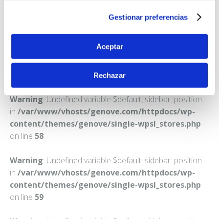
AUTOL
Gestionar preferencias
Teléfono:
941401047
Aceptar
Rechazar
Warning
: Undefined variable $default_sidebar_position
in
/var/www/vhosts/genove.com/httpdocs/wp-
content/themes/genove/single-wpsl_stores.php
on line
58
Warning
: Undefined variable $default_sidebar_position
in
/var/www/vhosts/genove.com/httpdocs/wp-
content/themes/genove/single-wpsl_stores.php
on line
59