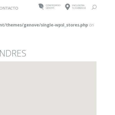
Buscar:
ONTACTO
t/themes/genove/single-wpsl_stores.php
on
ANDRES