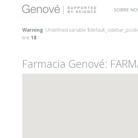
SOBRE NO
Warning
: Undefined variable $default_sidebar_posit
line
18
Farmacia Genové: FARM