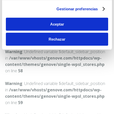
BANYOLES
Gestionar preferencias
Teléfono:
972570146
Aceptar
Rechazar
Warning
: Undefined variable $default_sidebar_position
in
/var/www/vhosts/genove.com/httpdocs/wp-
content/themes/genove/single-wpsl_stores.php
on line
58
Warning
: Undefined variable $default_sidebar_position
in
/var/www/vhosts/genove.com/httpdocs/wp-
content/themes/genove/single-wpsl_stores.php
on line
59