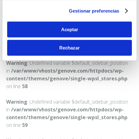
GIRONA
Gestionar preferencias
Teléfono:
972203536
Aceptar
Rechazar
Warning
: Undefined variable $default_sidebar_position
in
/var/www/vhosts/genove.com/httpdocs/wp-
content/themes/genove/single-wpsl_stores.php
on line
58
Warning
: Undefined variable $default_sidebar_position
in
/var/www/vhosts/genove.com/httpdocs/wp-
content/themes/genove/single-wpsl_stores.php
on line
59