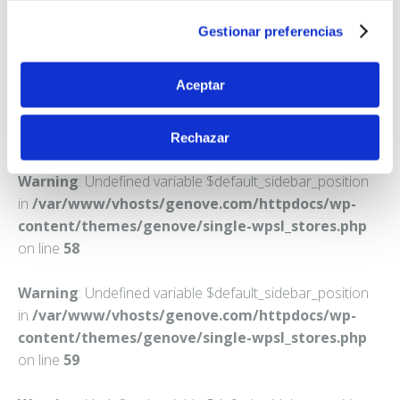
MADRID
Gestionar preferencias
Teléfono:
913825033
Aceptar
Rechazar
Warning
: Undefined variable $default_sidebar_position
in
/var/www/vhosts/genove.com/httpdocs/wp-
content/themes/genove/single-wpsl_stores.php
on line
58
Warning
: Undefined variable $default_sidebar_position
in
/var/www/vhosts/genove.com/httpdocs/wp-
content/themes/genove/single-wpsl_stores.php
on line
59