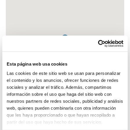
Esta página web usa cookies
Las cookies de este sitio web se usan para personalizar
el contenido y los anuncios, ofrecer funciones de redes
sociales y analizar el tráfico. Además, compartimos
información sobre el uso que haga del sitio web con
nuestros partners de redes sociales, publicidad y análisis
web, quienes pueden combinarla con otra información
que les haya proporcionado o que hayan recopilado a
FARMACIA NOGUERA CASES, MARIA DOLORES
partir del uso que haya hecho de sus servicios.
C. CONCHITA MONTES, SN - LOCAL 8