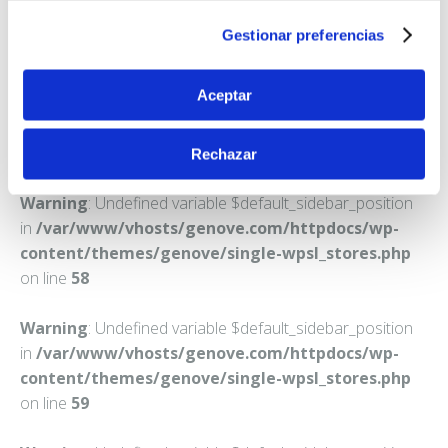
ALCOBENDAS
Gestionar preferencias
Teléfono:
916517246
Aceptar
Rechazar
Warning
: Undefined variable $default_sidebar_position
in
/var/www/vhosts/genove.com/httpdocs/wp-
content/themes/genove/single-wpsl_stores.php
on line
58
Warning
: Undefined variable $default_sidebar_position
in
/var/www/vhosts/genove.com/httpdocs/wp-
content/themes/genove/single-wpsl_stores.php
on line
59