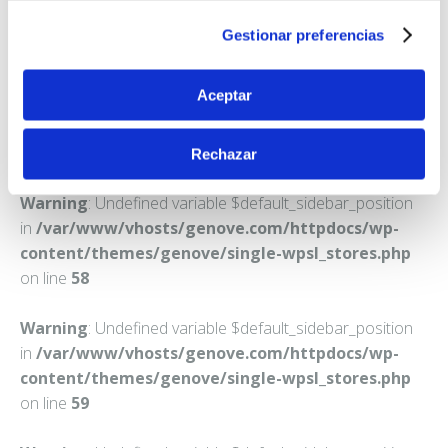
ALMODOVAR DEL CAMPO
Gestionar preferencias
Teléfono:
926483328
Aceptar
Rechazar
Warning
: Undefined variable $default_sidebar_position
in
/var/www/vhosts/genove.com/httpdocs/wp-
content/themes/genove/single-wpsl_stores.php
on line
58
Warning
: Undefined variable $default_sidebar_position
in
/var/www/vhosts/genove.com/httpdocs/wp-
content/themes/genove/single-wpsl_stores.php
on line
59