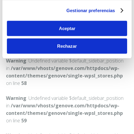
TAMALLANCOS
Gestionar preferencias
Teléfono:
988281403
Aceptar
Rechazar
Warning
: Undefined variable $default_sidebar_position
in
/var/www/vhosts/genove.com/httpdocs/wp-
content/themes/genove/single-wpsl_stores.php
on line
58
Warning
: Undefined variable $default_sidebar_position
in
/var/www/vhosts/genove.com/httpdocs/wp-
content/themes/genove/single-wpsl_stores.php
on line
59