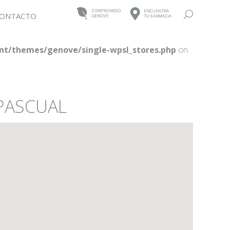
Buscar:
ONTACTO
t/themes/genove/single-wpsl_stores.php
on
 PASCUAL