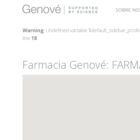
SOBRE NO
Warning
: Undefined variable $default_sidebar_posit
line
18
Farmacia Genové: FAR