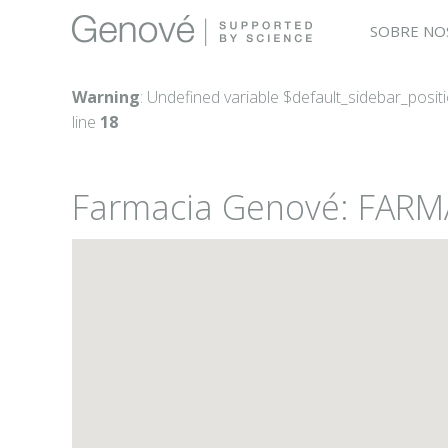
SOBRE NO
Warning
: Undefined variable $default_sidebar_posit
line
18
Farmacia Genové: FARM